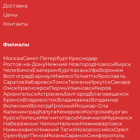
Доставка
Цены
Контакты
Филиалы
Москва
Санкт-Петербург
Краснодар
Ростов-на-Дону
Нижний Новгород
Новосибирск
Челябинск
Екатеринбург
Казань
Уфа
Воронеж
Волгоград
Барнаул
Ижевск
Тольятти
Ярославль
Саратов
Хабаровск
Томск
Тюмень
Иркутск
Самара
Омск
Красноярск
Пермь
Ульяновск
Киров
Архангельск
Астрахань
Белгород
Благовещенск
Брянск
Владивосток
Владикавказ
Владимир
Волжский
Вологда
Грозный
Йошкар-Ола
Калининград
Калуга
Кемерово
Кострома
Курган
Курск
Липецк
Магнитогорск
Махачкала
Мурманск
Набережные Челны
Нальчик
Нижневартовск
Нижнекамск
Нижний Тагил
Новороссийск
Орёл
Оренбург
Пенза
Рязань
Саранск
Симферополь