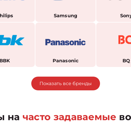
hilips
Samsung
Son
BBK
Panasonic
BQ
Показать все бренды
ы на
часто задаваемые
во