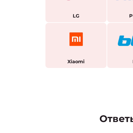
LG
P
Xiaomi
Ответ