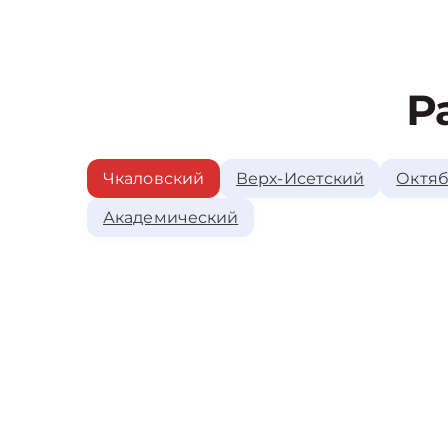
Р
Чкаловский
Верх-Исетский
Октяб
Академический