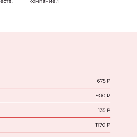
есте.
компанией
675 ₽
900 ₽
135 ₽
1170 ₽