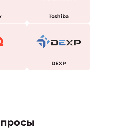
y
Toshiba
DEXP
просы