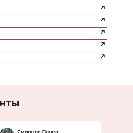
енты
Смирнов Павел