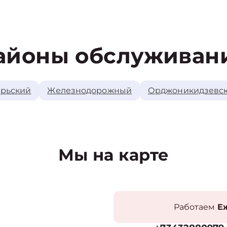
айоны обслуживан
рьский
Железнодорожный
Орджоникидзевс
Мы на карте
Работаем
Еж