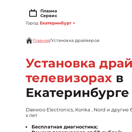
Плазма
Сервис
Город
Екатеринбург
▼
Главная
/
Установка драйверов
Установка дра
телевизорах
в
Екатеринбурге
Daewoo Electronics, Konka , Nord и другие
х лет
Бесплатная диагностика;