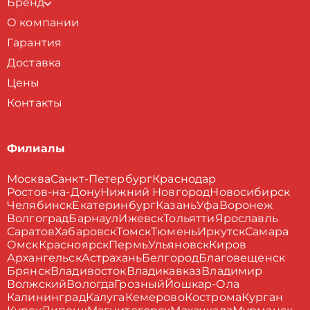
Бренд
О компании
Гарантия
Доставка
Цены
Контакты
Филиалы
Москва
Санкт-Петербург
Краснодар
Ростов-на-Дону
Нижний Новгород
Новосибирск
Челябинск
Екатеринбург
Казань
Уфа
Воронеж
Волгоград
Барнаул
Ижевск
Тольятти
Ярославль
Саратов
Хабаровск
Томск
Тюмень
Иркутск
Самара
Омск
Красноярск
Пермь
Ульяновск
Киров
Архангельск
Астрахань
Белгород
Благовещенск
Брянск
Владивосток
Владикавказ
Владимир
Волжский
Вологда
Грозный
Йошкар-Ола
Калининград
Калуга
Кемерово
Кострома
Курган