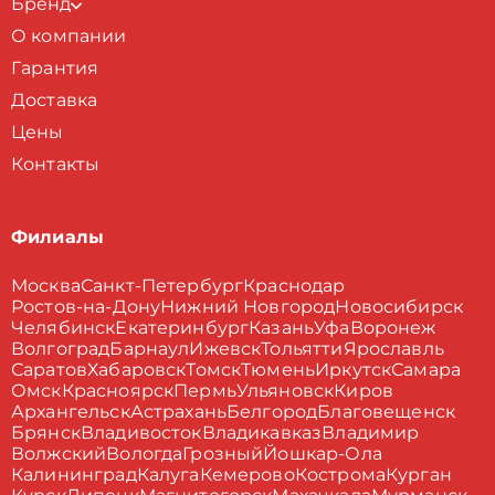
Бренд
О компании
Гарантия
Доставка
Цены
Контакты
Филиалы
Москва
Санкт-Петербург
Краснодар
Ростов-на-Дону
Нижний Новгород
Новосибирск
Челябинск
Екатеринбург
Казань
Уфа
Воронеж
Волгоград
Барнаул
Ижевск
Тольятти
Ярославль
Саратов
Хабаровск
Томск
Тюмень
Иркутск
Самара
Омск
Красноярск
Пермь
Ульяновск
Киров
Архангельск
Астрахань
Белгород
Благовещенск
Брянск
Владивосток
Владикавказ
Владимир
Волжский
Вологда
Грозный
Йошкар-Ола
Калининград
Калуга
Кемерово
Кострома
Курган