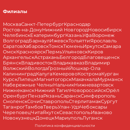
Филиалы
Москва
Санкт-Петербург
Краснодар
Ростов-на-Дону
Нижний Новгород
Новосибирск
Челябинск
Екатеринбург
Казань
Уфа
Воронеж
Волгоград
Барнаул
Ижевск
Тольятти
Ярославль
Саратов
Хабаровск
Томск
Тюмень
Иркутск
Самара
Омск
Красноярск
Пермь
Ульяновск
Киров
Архангельск
Астрахань
Белгород
Благовещенск
Брянск
Владивосток
Владикавказ
Владимир
Волжский
Вологда
Грозный
Йошкар-Ола
Калининград
Калуга
Кемерово
Кострома
Курган
Курск
Липецк
Магнитогорск
Махачкала
Мурманск
Набережные Челны
Нальчик
Нижневартовск
Нижнекамск
Нижний Тагил
Новороссийск
Орёл
Оренбург
Пенза
Рязань
Саранск
Симферополь
Смоленск
Сочи
Ставрополь
Стерлитамак
Сургут
Таганрог
Тамбов
Тверь
Улан-Удэ
Чебоксары
Череповец
Чита
Якутск
Севастополь
Иваново
Новокузнецк
Донецк
Мариуполь
Луганск
Политика конфиденциальности