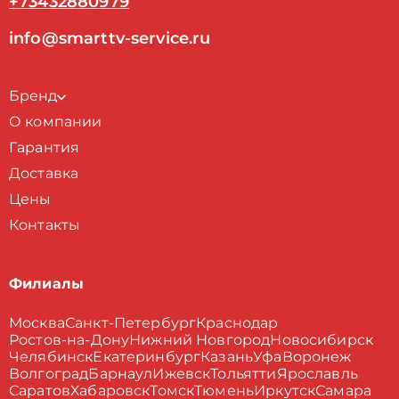
+73432880979
info@smarttv-service.ru
Бренд
О компании
Гарантия
Доставка
Цены
Контакты
Филиалы
Москва
Санкт-Петербург
Краснодар
Ростов-на-Дону
Нижний Новгород
Новосибирск
Челябинск
Екатеринбург
Казань
Уфа
Воронеж
Волгоград
Барнаул
Ижевск
Тольятти
Ярославль
Саратов
Хабаровск
Томск
Тюмень
Иркутск
Самара