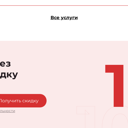
Все услуги
рез
идку
1
Получить скидку
льности