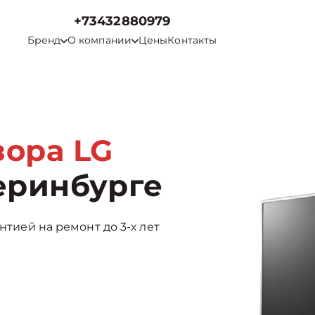
+73432880979
Бренд
О компании
Цены
Контакты
зора LG
еринбурге
нтией на ремонт до 3-х лет