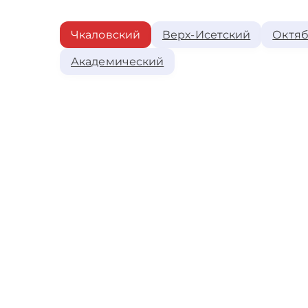
Чкаловский
Верх-Исетский
Октяб
Академический