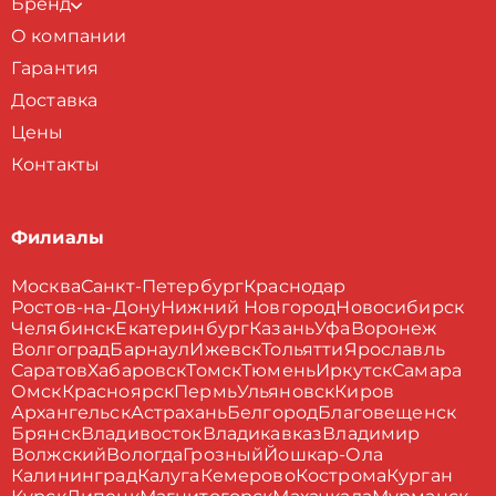
Бренд
О компании
Гарантия
Доставка
Цены
Контакты
Филиалы
Москва
Санкт-Петербург
Краснодар
Ростов-на-Дону
Нижний Новгород
Новосибирск
Челябинск
Екатеринбург
Казань
Уфа
Воронеж
Волгоград
Барнаул
Ижевск
Тольятти
Ярославль
Саратов
Хабаровск
Томск
Тюмень
Иркутск
Самара
Омск
Красноярск
Пермь
Ульяновск
Киров
Архангельск
Астрахань
Белгород
Благовещенск
Брянск
Владивосток
Владикавказ
Владимир
Волжский
Вологда
Грозный
Йошкар-Ола
Калининград
Калуга
Кемерово
Кострома
Курган