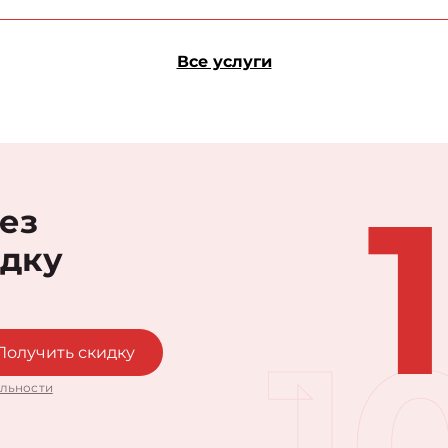
Все услуги
рез
идку
1
Получить скидку
льности