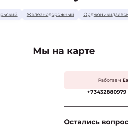
рьский
Железнодорожный
Орджоникидзевс
Мы на карте
Работаем
Еж
+73432880979
Остались вопро