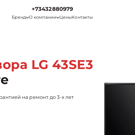
+73432880979
Бренд
О компании
Цены
Контакты
ора LG 43SE3
ге
арантией на ремонт до 3-х лет