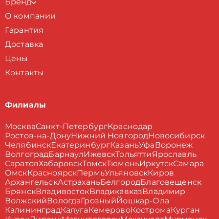
Бренд
О компании
Гарантия
Доставка
Цены
Контакты
Филиалы
Москва
Санкт-Петербург
Краснодар
Ростов-на-Дону
Нижний Новгород
Новосибирск
Челябинск
Екатеринбург
Казань
Уфа
Воронеж
Волгоград
Барнаул
Ижевск
Тольятти
Ярославль
Саратов
Хабаровск
Томск
Тюмень
Иркутск
Самара
Омск
Красноярск
Пермь
Ульяновск
Киров
Архангельск
Астрахань
Белгород
Благовещенск
Брянск
Владивосток
Владикавказ
Владимир
Волжский
Вологда
Грозный
Йошкар-Ола
Калининград
Калуга
Кемерово
Кострома
Курган