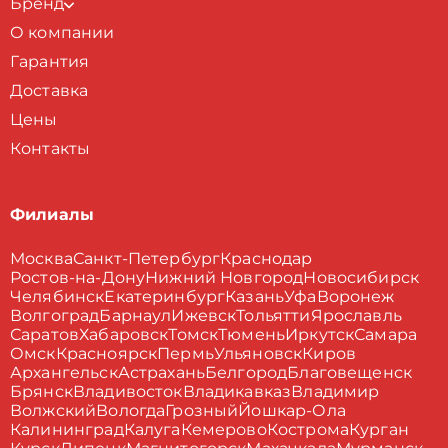
Бренд
О компании
Гарантия
Доставка
Цены
Контакты
Филиалы
Москва
Санкт-Петербург
Краснодар
Ростов-на-Дону
Нижний Новгород
Новосибирск
Челябинск
Екатеринбург
Казань
Уфа
Воронеж
Волгоград
Барнаул
Ижевск
Тольятти
Ярославль
Саратов
Хабаровск
Томск
Тюмень
Иркутск
Самара
Омск
Красноярск
Пермь
Ульяновск
Киров
Архангельск
Астрахань
Белгород
Благовещенск
Брянск
Владивосток
Владикавказ
Владимир
Волжский
Вологда
Грозный
Йошкар-Ола
Калининград
Калуга
Кемерово
Кострома
Курган