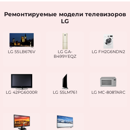
Ремонтируемые модели телевизоров
LG
LG 55LB676V
LG GA-
LG FH2G6NDN2
B499YEQZ
LG 42PG6000R
LG 55LM761
LG MC-8087ARC