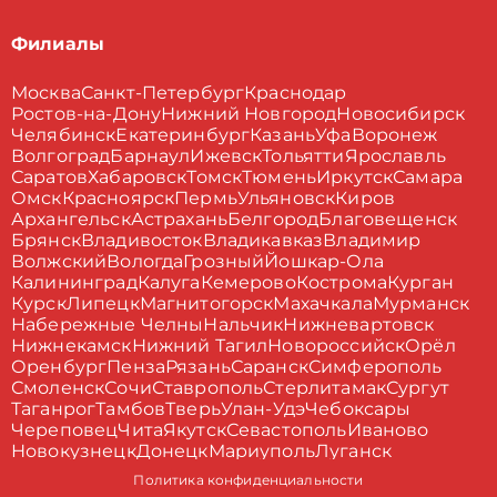
Филиалы
Москва
Санкт-Петербург
Краснодар
Ростов-на-Дону
Нижний Новгород
Новосибирск
Челябинск
Екатеринбург
Казань
Уфа
Воронеж
Волгоград
Барнаул
Ижевск
Тольятти
Ярославль
Саратов
Хабаровск
Томск
Тюмень
Иркутск
Самара
Омск
Красноярск
Пермь
Ульяновск
Киров
Архангельск
Астрахань
Белгород
Благовещенск
Брянск
Владивосток
Владикавказ
Владимир
Волжский
Вологда
Грозный
Йошкар-Ола
Калининград
Калуга
Кемерово
Кострома
Курган
Курск
Липецк
Магнитогорск
Махачкала
Мурманск
Набережные Челны
Нальчик
Нижневартовск
Нижнекамск
Нижний Тагил
Новороссийск
Орёл
Оренбург
Пенза
Рязань
Саранск
Симферополь
Смоленск
Сочи
Ставрополь
Стерлитамак
Сургут
Таганрог
Тамбов
Тверь
Улан-Удэ
Чебоксары
Череповец
Чита
Якутск
Севастополь
Иваново
Новокузнецк
Донецк
Мариуполь
Луганск
Политика конфиденциальности