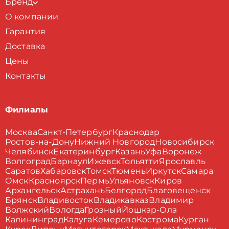
Бренд
О компании
Гарантия
Доставка
Цены
Контакты
Филиалы
Москва
Санкт-Петербург
Краснодар
Ростов-на-Дону
Нижний Новгород
Новосибирск
Челябинск
Екатеринбург
Казань
Уфа
Воронеж
Волгоград
Барнаул
Ижевск
Тольятти
Ярославль
Саратов
Хабаровск
Томск
Тюмень
Иркутск
Самара
Омск
Красноярск
Пермь
Ульяновск
Киров
Архангельск
Астрахань
Белгород
Благовещенск
Брянск
Владивосток
Владикавказ
Владимир
Волжский
Вологда
Грозный
Йошкар-Ола
Калининград
Калуга
Кемерово
Кострома
Курган