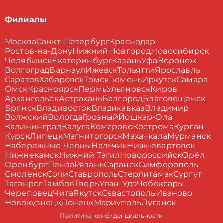
Филиалы
Москва
Санкт-Петербург
Краснодар
Ростов-на-Дону
Нижний Новгород
Новосибирск
Челябинск
Екатеринбург
Казань
Уфа
Воронеж
Волгоград
Барнаул
Ижевск
Тольятти
Ярославль
Саратов
Хабаровск
Томск
Тюмень
Иркутск
Самара
Омск
Красноярск
Пермь
Ульяновск
Киров
Архангельск
Астрахань
Белгород
Благовещенск
Брянск
Владивосток
Владикавказ
Владимир
Волжский
Вологда
Грозный
Йошкар-Ола
Калининград
Калуга
Кемерово
Кострома
Курган
Курск
Липецк
Магнитогорск
Махачкала
Мурманск
Набережные Челны
Нальчик
Нижневартовск
Нижнекамск
Нижний Тагил
Новороссийск
Орёл
Оренбург
Пенза
Рязань
Саранск
Симферополь
Смоленск
Сочи
Ставрополь
Стерлитамак
Сургут
Таганрог
Тамбов
Тверь
Улан-Удэ
Чебоксары
Череповец
Чита
Якутск
Севастополь
Иваново
Новокузнецк
Донецк
Мариуполь
Луганск
Политика конфиденциальности